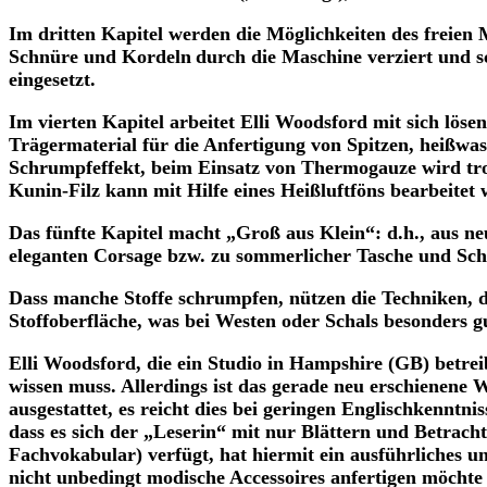
Im dritten Kapitel werden die Möglichkeiten des freien Ma
Schnüre und Kordeln
durch die Maschine verziert und sc
eingesetzt.
Im vierten Kapitel arbeitet Elli Woodsford mit sich lösen
Trägermaterial für die Anfertigung von Spitzen, heißwass
Schrumpfeffekt, beim Einsatz von Thermogauze wird troc
Kunin-Filz kann mit Hilfe eines Heißluftföns bearbeitet
Das fünfte Kapitel macht „Groß aus Klein“: d.h., aus neu
eleganten Corsage bzw. zu sommerlicher Tasche und Sch
Dass manche Stoffe schrumpfen, nützen die Techniken, die
Stoffoberfläche, was bei Westen oder Schals besonders 
Elli Woodsford, die ein Studio in Hampshire (GB) betrei
wissen muss. Allerdings ist das gerade neu erschienene W
ausgestattet, es reicht dies bei geringen Englischkenntni
dass es sich der „Leserin“ mit nur Blättern und Betrachte
Fachvokabular) verfügt, hat hiermit ein ausführliches 
nicht unbedingt modische Accessoires anfertigen möchte 