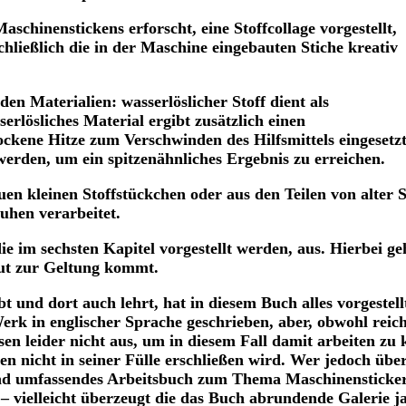
schinenstickens erforscht, eine Stoffcollage vorgestellt,
hließlich die in der Maschine eingebauten Stiche kreativ
den Materialien: wasserlöslicher Stoff dient als
erlösliches Material ergibt zusätzlich einen
kene Hitze zum Verschwinden des Hilfsmittels eingesetzt
 werden, um ein spitzenähnliches Ergebnis zu erreichen.
en kleinen Stoffstückchen oder aus den Teilen von alter S
uhen verarbeitet.
 im sechsten Kapitel vorgestellt werden, aus. Hierbei geh
gut zur Geltung kommt.
bt und dort auch lehrt, hat in diesem Buch alles vorgeste
erk in englischer Sprache geschrieben, aber, obwohl reich
ssen leider nicht aus, um in diesem Fall damit arbeiten zu 
n nicht in seiner Fülle erschließen wird. Wer jedoch über 
und umfassendes Arbeitsbuch zum Thema Maschinenstickere
– vielleicht überzeugt die das Buch abrundende Galerie ja