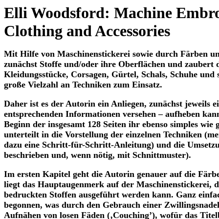
Elli Woodsford: Machine Embro
Clothing and Accessories
Mit Hilfe von Maschinenstickerei sowie durch Färben und
zunächst Stoffe und/oder ihre Oberflächen und zaubert 
Kleidungsstücke, Corsagen, Gürtel, Schals, Schuhe und 
große Vielzahl an Techniken zum Einsatz.
Daher ist es der Autorin ein Anliegen, zunächst jeweils 
entsprechenden Informationen versehen – aufheben kann, 
Beginn der insgesamt 128 Seiten ihr ebenso simples wie g
unterteilt in die Vorstellung der einzelnen Techniken (m
dazu eine Schritt-für-Schritt-Anleitung) und die Umsetz
beschrieben und, wenn nötig, mit Schnittmuster).
Im ersten Kapitel geht die Autorin genauer auf die Fär
liegt das Hauptaugenmerk auf der Maschinenstickerei, di
bedruckten Stoffen ausgeführt werden kann. Ganz einfa
begonnen, was durch den Gebrauch einer Zwillingsnadel 
Aufnähen von losen Fäden (‚Couching’), wofür das Titelbi