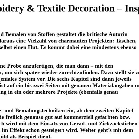
idery & Textile Decoration
–
Ins
 Bemalen von Stoffen gestaltet die britische Autorin
daraus eine Vielzahl von charmanten Projekten: Taschen,
selbst einen Hut. Es kommt dabei eine mindestens ebenso
eine Probe anzufertigen, die man dann – mit den
um sich später wieder zurechtzufinden. Dazu stellt sie z
eniales System vor. Die sechs Kapitel sind dann jeweils
eist auf ein bis zwei Seiten mit genauen Materialangaben 
ung in ein oder mehrere Projekte (ebenfalls genau
be- und Bemalungstechniken ein, ab dem zweiten Kapitel
e freilich genauso gut auf kommerziell gefärbten bzw.
ch wird mit dem Einsatz von Gerad- und Zickzackstichen
im Effekt schon gesteigert wird. Weiter geht’s mit dem
ld als Beispiel dient.