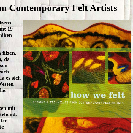
m Contemporary Felt Artists
lzens
amt 19
hniken
filzen,
n, da
ssen
sich
da es sich
Westen
das
zen mit
stehend,
kten
ie