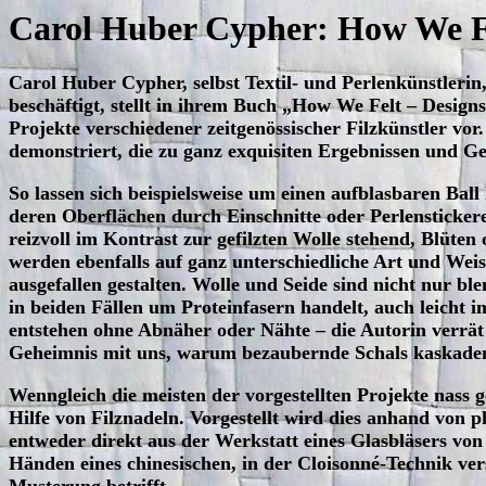
Carol Huber Cypher: How We Fe
Carol Huber Cypher, selbst Textil- und Perlenkünstlerin, 
beschäftigt, stellt in ihrem Buch „How We Felt – Desig
Projekte verschiedener zeitgenössischer Filzkünstler vo
demonstriert, die zu ganz exquisiten Ergebnissen und Ge
So lassen sich beispielsweise um einen aufblasbaren Bal
deren Oberflächen durch Einschnitte oder Perlenstickere
reizvoll im Kontrast zur gefilzten Wolle stehend, Blüte
werden ebenfalls auf ganz unterschiedliche Art und Weise
ausgefallen gestalten. Wolle und Seide sind nicht nur bl
in beiden Fällen um Proteinfasern handelt, auch leicht 
entstehen ohne Abnäher oder Nähte – die Autorin verrät d
Geheimnis mit uns, warum bezaubernde Schals kaskadeng
Wenngleich die meisten der vorgestellten Projekte nass g
Hilfe von Filznadeln. Vorgestellt wird dies anhand von 
entweder direkt aus der Werkstatt eines Glasbläsers vo
Händen eines chinesischen, in der Cloisonné-Technik ver