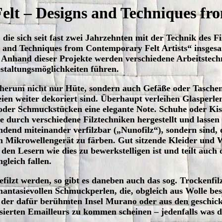
lt – Designs and Techniques fro
die sich seit fast zwei Jahrzehnten mit der Technik des Fi
ns and Techniques from Contemporary Felt Artists“ insges
r. Anhand dieser Projekte werden verschiedene Arbeitstec
staltungsmöglichkeiten führen.
l herum nicht nur Hüte, sondern auch Gefäße oder Taschen 
ien weiter dekoriert sind. Überhaupt verleihen Glasperle
n oder Schmuckstücken eine elegante Note. Schuhe oder Ki
 durch verschiedene Filztechniken hergestellt und lassen 
endend miteinander verfilzbar („Nunofilz“), sondern sind, 
im Mikrowellengerät zu färben. Gut sitzende Kleider und 
en Lesern wie dies zu bewerkstelligen ist und teilt auch 
leich fallen.
efilzt werden, so gibt es daneben auch das sog. Trockenfil
phantasievollen Schmuckperlen, die, obgleich aus Wolle be
n der dafür berühmten Insel Murano oder aus den geschic
sierten Emailleurs zu kommen scheinen – jedenfalls was d