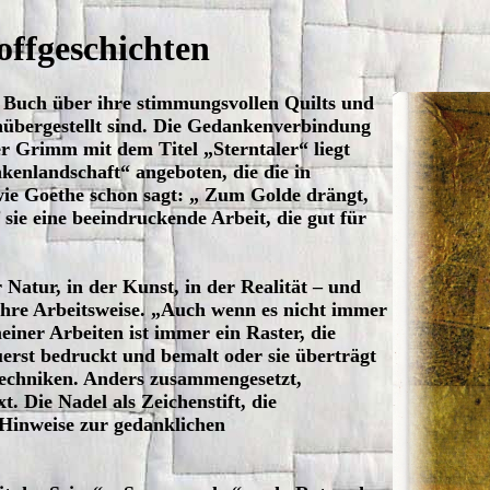
toffgeschichten
em Buch über ihre stimmungsvollen Quilts und
nübergestellt sind. Die Gedankenverbindung
Grimm mit dem Titel „Sterntaler“ liegt
nkenlandschaft“ angeboten, die die in
 wie Goethe schon sagt: „ Zum Golde drängt,
sie eine beeindruckende Arbeit, die gut für
r Natur, in der Kunst, in der Realität – und
h ihre Arbeitsweise. „Auch wenn es nicht immer
iner Arbeiten ist immer ein Raster, die
uerst bedruckt und bemalt oder sie überträgt
techniken. Anders zusammengesetzt,
t. Die Nadel als Zeichenstift, die
Hinweise zur gedanklichen