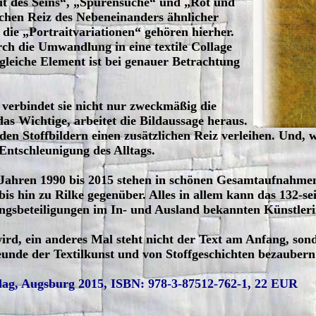
keit des Seins“, „Spurensuche“ und „Rot und
tischen Reiz des Nebeneinanders ähnlicher
 die „Portraitvariationen“ gehören hierher.
rch die Umwandlung in eine textile Collage
leiche Element ist bei genauer Betrachtung
 verbindet sie nicht nur zweckmäßig die
das Wichtige, arbeitet die Bildaussage heraus.
 den Stoffbildern einen zusätzlichen Reiz verleihen. Und,
 Entschleunigung des Alltags.
Jahren 1990 bis 2015 stehen in schönen Gesamtaufnahmen, 
 hin zu Rilke gegenüber. Alles in allem kann das 132-se
ungsbeteiligungen im In- und Ausland bekannten Künstler
wird, ein anderes Mal steht nicht der Text am Anfang, son
 Freunde der Textilkunst und von Stoffgeschichten bezaub
erlag, Augsburg 2015, ISBN: 978-3-87512-762-1, 22 EUR