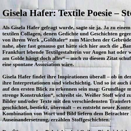
Gisela Hafer: Textile Poesie – S
Als Gisela Hafer gefragt wurde, sagte sie ja. Ja zu ein
textilen Collagen, denen Gedichte und Geschichten gege
von ihrem Werk „Goldtaler“ zum Märchen der Gebrüder 
nahe, aber fast genauso gut hätte sich hier auch die „Ba
Frankfurt lebende Textilgestalterin vor Augen hat oder
am Golde hängt doch alles“ – auch zu diesem Zitat schuf 
eine spontane Assoziation wäre.
Gisela Hafer findet ihre Inspirationen überall – ob in de
ihre Interpretationen sind vielschichtig. Und so ist auc
auf den ersten Blick zu erkennen sein mag: Grundlage me
strenge Konstruktion“, schreibt sie. Weißer Stoff wird z
Bilder und/oder Texte mit den verschiedensten Transfer
geschichtet, bestickt, übermalt – es entsteht neuer Kontex
Kombination von Wort und Bild liefern dem Betrachter 
Auseinandersetzung, erzählen Stoffgeschichten.