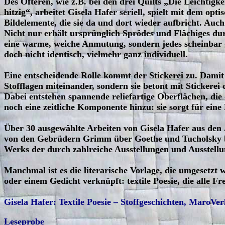
Des Öfteren, wie z.B. bei den drei Quilts „Die Leichtig
hitzig“, arbeitet Gisela Hafer seriell, spielt mit dem op
Bildelemente, die sie da und dort wieder aufbricht. Auch
Nicht nur erhält ursprünglich Sprödes und Flächiges du
eine warme, weiche Anmutung, sondern jedes scheinbar g
doch nicht identisch, vielmehr ganz individuell.
Eine entscheidende Rolle kommt der Stickerei zu. Damit
Stofflagen miteinander, sondern sie betont mit Stickerei 
Dabei entstehen spannende reliefartige Oberflächen, die
noch eine zeitliche Komponente hinzu: sie sorgt für eine
Über 30 ausgewählte Arbeiten von Gisela Hafer aus den 
von den Gebrüdern Grimm über Goethe und Tucholsky bis
Werks der durch zahlreiche Ausstellungen und Ausstell
Manchmal ist es die literarische Vorlage, die umgesetzt 
oder einem Gedicht verknüpft: textile Poesie, die alle
Gisela Hafer: Textile Poesie – Stoffgeschichten, MaroV
Leseprobe